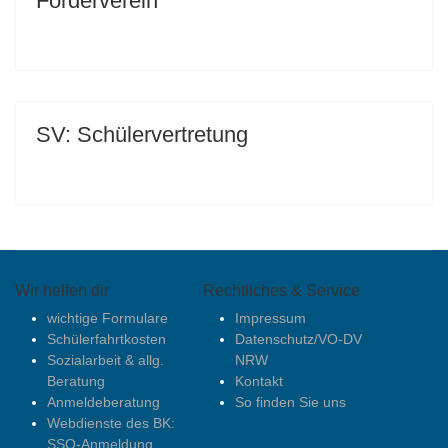
Förderverein
SV: Schülervertretung
Wir helfen dir
Rechtliches & Service
wichtige Formulare
Impressum
Schülerfahrtkosten
Datenschutz/VO-DV
Sozialarbeit & allg.
NRW
Beratung
Kontakt
Anmeldeberatung
So finden Sie uns
Webdienste des BK:
SSO-Anmeldung