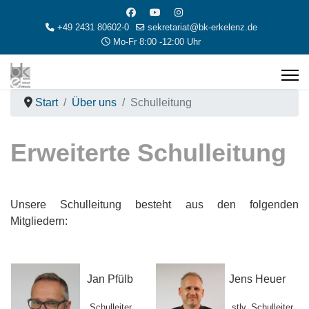
+49 2431 80602-0
sekretariat@bk-erkelenz.de
Mo-Fr 8:00 -12:00 Uhr
Start
Über uns
Schulleitung
Erweiterte Schulleitung
Unsere Schulleitung besteht aus den folgenden
Mitgliedern:
Jan Pfülb
Jens Heuer
Schulleiter
stlv.
Schulleiter