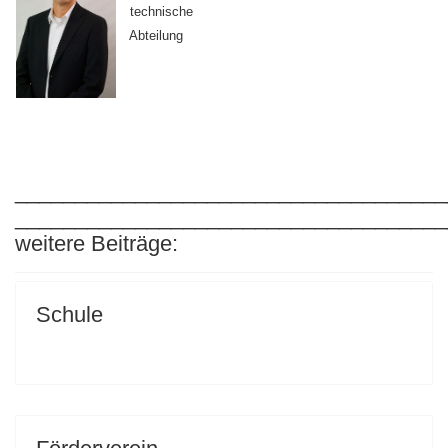
technische
Abteilung
____________________________________
____________________________________
weitere Beiträge:
Schule