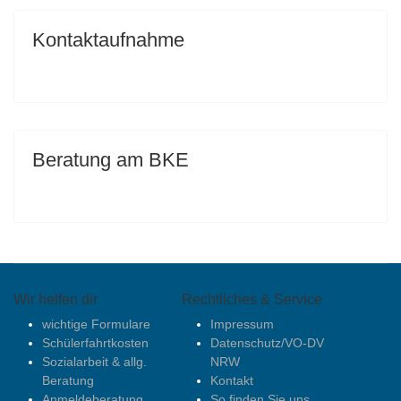
Kontaktaufnahme
Beratung am BKE
Wir helfen dir
Rechtliches & Service
wichtige Formulare
Impressum
Schülerfahrtkosten
Datenschutz/VO-DV
Sozialarbeit & allg.
NRW
Beratung
Kontakt
Anmeldeberatung
So finden Sie uns