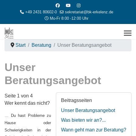
+49 2431 80602-0
sekretariat@bk-erkelenz.de
Mo-Fr 8:00 -12:00 Uhr
Start
Beratung
Unser Beratungsangebot
Unser
Beratungsangebot
Seite 1 von 4
Beitragsseiten
Wer kennt das nicht?
Unser Beratungsangebot
… Du hast Probleme zu
Was bieten wir an?...
Hause oder
Wann geht man zur Beratung?
Schwierigkeiten in der