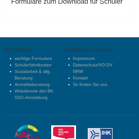
Formulare zum Download für Schüler
Wir helfen dir
Rechtliches & Service
wichtige Formulare
Impressum
Schülerfahrtkosten
Datenschutz/VO-DV
Sozialarbeit & allg.
NRW
Beratung
Kontakt
Anmeldeberatung
So finden Sie uns
Webdienste des BK:
SSO-Anmeldung